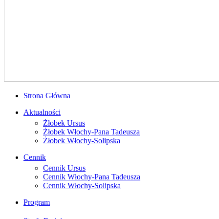
Strona Główna
Aktualności
Żłobek Ursus
Żłobek Włochy-Pana Tadeusza
Żłobek Włochy-Solipska
Cennik
Cennik Ursus
Cennik Włochy-Pana Tadeusza
Cennik Włochy-Solipska
Program