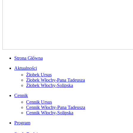
Strona Główna
Aktualności
Żłobek Ursus
Żłobek Włochy-Pana Tadeusza
Żłobek Włochy-Solipska
Cennik
Cennik Ursus
Cennik Włochy-Pana Tadeusza
Cennik Włochy-Solipska
Program