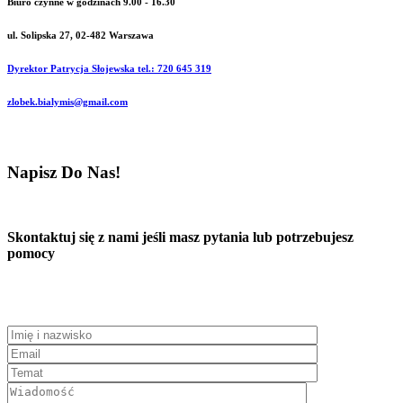
Biuro czynne w godzinach 9.00 - 16.30
ul. Solipska 27, 02-482 Warszawa
Dyrektor Patrycja Słojewska tel.: 720 645 319
zlobek.bialymis@gmail.com
Napisz Do Nas!
Skontaktuj się z nami jeśli masz pytania lub potrzebujesz
pomocy