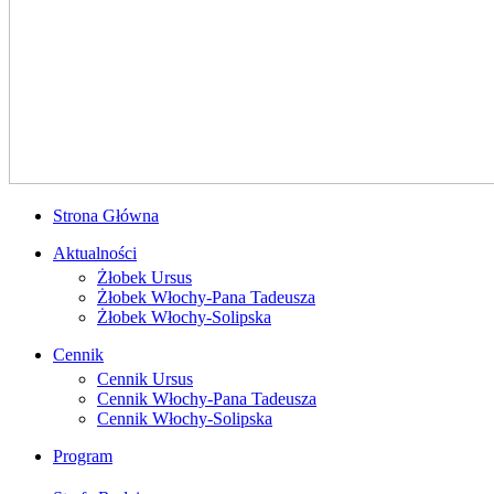
Strona Główna
Aktualności
Żłobek Ursus
Żłobek Włochy-Pana Tadeusza
Żłobek Włochy-Solipska
Cennik
Cennik Ursus
Cennik Włochy-Pana Tadeusza
Cennik Włochy-Solipska
Program